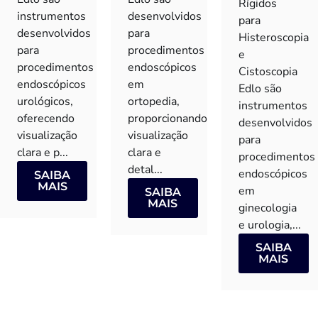
Rígidos
instrumentos
desenvolvidos
para
desenvolvidos
para
Histeroscopia
para
procedimentos
e
procedimentos
endoscópicos
Cistoscopia
endoscópicos
em
Edlo são
urológicos,
ortopedia,
instrumentos
oferecendo
proporcionando
desenvolvidos
visualização
visualização
para
clara e p...
clara e
procedimentos
detal...
endoscópicos
SAIBA
MAIS
em
SAIBA
MAIS
ginecologia
e urologia,...
SAIBA
MAIS