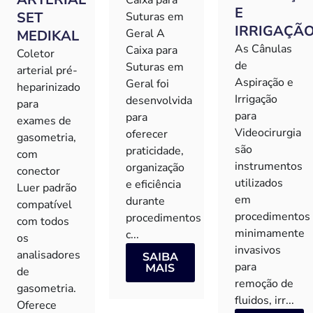
Caixa para
E
SET
Suturas em
IRRIGAÇÃ
Geral A
MEDIKAL
As Cânulas
Caixa para
Coletor
de
Suturas em
arterial pré-
Aspiração e
Geral foi
heparinizado
Irrigação
desenvolvida
para
para
para
exames de
Videocirurgia
oferecer
gasometria,
são
praticidade,
com
instrumentos
organização
conector
utilizados
e eficiência
Luer padrão
em
durante
compatível
procedimentos
procedimentos
com todos
minimamente
c...
os
invasivos
analisadores
SAIBA
para
MAIS
de
remoção de
gasometria.
fluidos, irr...
Oferece