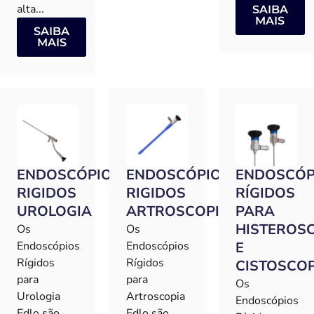
alta...
SAIBA
MAIS
SAIBA
MAIS
ENDOSCÓPIOS
ENDOSCÓPIOS
ENDOSCÓP
RIGIDOS
RIGIDOS
RÍGIDOS
UROLOGIA
ARTROSCOPIA
PARA
HISTEROS
Os
Os
Endoscópios
Endoscópios
E
Rígidos
Rígidos
CISTOSCO
para
para
Os
Urologia
Artroscopia
Endoscópios
Edlo são
Edlo são